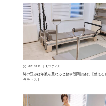
2025.10.11
ピラティス
脚の歪みは年数を重ねると膝や股関節痛に【整える
ラティス】