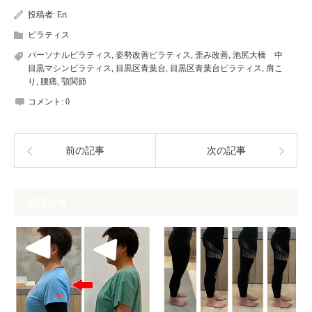
投稿者:
Eri
ピラティス
パーソナルピラティス
,
姿勢改善ピラティス
,
歪み改善
,
池尻大橋 中
目黒マシンピラティス
,
目黒区青葉台
,
目黒区青葉台ピラティス
,
肩こ
り
,
腰痛
,
顎関節
コメント:
0
前の記事
次の記事
関連記事