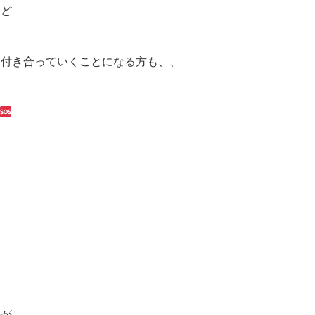
など
と付き合っていくことになる方も、、
のが