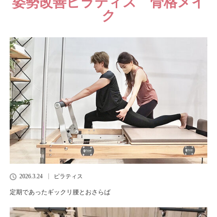
姿勢改善ピラティス 骨格メイ
ク
2026.3.24
ピラティス
定期であったギックリ腰とおさらば