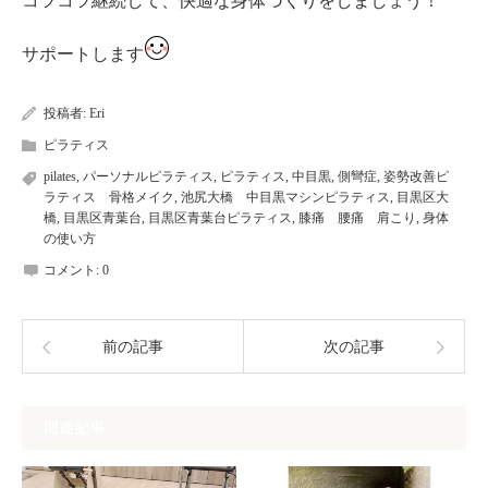
コツコツ継続して、快適な身体づくりをしましょう！
サポートします
投稿者:
Eri
ピラティス
pilates
,
パーソナルピラティス
,
ピラティス
,
中目黒
,
側彎症
,
姿勢改善ピ
ラティス 骨格メイク
,
池尻大橋 中目黒マシンピラティス
,
目黒区大
橋
,
目黒区青葉台
,
目黒区青葉台ピラティス
,
膝痛 腰痛 肩こり
,
身体
の使い方
コメント:
0
前の記事
次の記事
関連記事