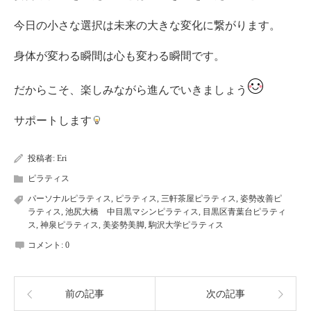
今日の小さな選択は未来の大きな変化に繋がります。
身体が変わる瞬間は心も変わる瞬間です。
だからこそ、楽しみながら進んでいきましょう
サポートします
投稿者:
Eri
ピラティス
パーソナルピラティス
,
ピラティス
,
三軒茶屋ピラティス
,
姿勢改善ピ
ラティス
,
池尻大橋 中目黒マシンピラティス
,
目黒区青葉台ピラティ
ス
,
神泉ピラティス
,
美姿勢美脚
,
駒沢大学ピラティス
コメント:
0
前の記事
次の記事