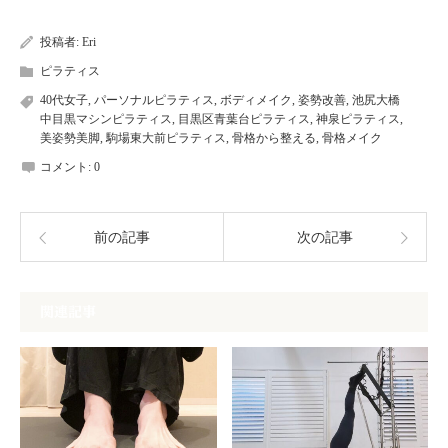
投稿者:
Eri
ピラティス
40代女子
,
パーソナルピラティス
,
ボディメイク
,
姿勢改善
,
池尻大橋
中目黒マシンピラティス
,
目黒区青葉台ピラティス
,
神泉ピラティス
,
美姿勢美脚
,
駒場東大前ピラティス
,
骨格から整える
,
骨格メイク
コメント:
0
前の記事
次の記事
関連記事