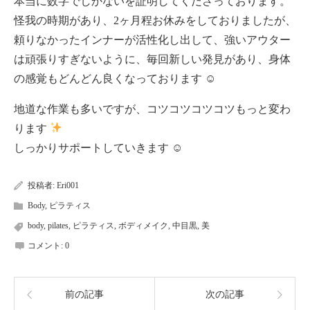
本当に数字でしかないを証明してくださっております。
怪我の時期があり、2ヶ月程お休みをしておりましたが、
頼りなかったインナーが活性化し出して、強いアウター
は頑張りすぎないように、毎回新しい発見があり、身体
の感覚もどんどん良くなっております ☺
地道な作業も多いですが、コツコツコツコツもっと変わ
ります
しっかりサポートしていきます ☺
投稿者:
Eri001
Body
,
ピラティス
body
,
pilates
,
ピラティス
,
ボディメイク
,
中目黒
,
美
コメント:
0
前の記事
次の記事