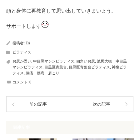
頭と身体に再教育して思い出していきまいょう。
サポートします
投稿者:
Eri
ピラティス
お尻が固い
,
中目黒マシンピラティス
,
四角いお尻
,
池尻大橋 中目黒
マシンピラティス
,
目黒区青葉台
,
目黒区青葉台ピラティス
,
神泉ピラ
ティス
,
膝痛 腰痛 肩こり
コメント:
0
前の記事
次の記事
関連記事