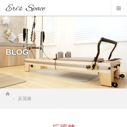
BLOG
ホーム
反張膝