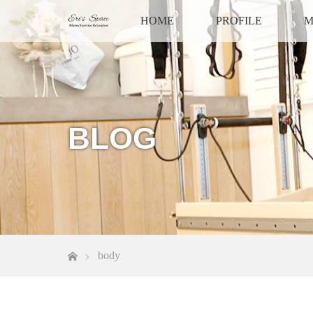
HOME
PROFILE
M
BLOG
ホーム
body